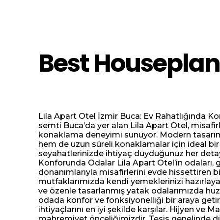
Best Houseplan
Lila Apart Otel İzmir Buca: Ev Rahatlığında Ko
semti Buca’da yer alan Lila Apart Otel, misafirle
konaklama deneyimi sunuyor. Modern tasarımı
hem de uzun süreli konaklamalar için ideal bir 
seyahatlerinizde ihtiyaç duyduğunuz her detay
Konforunda Odalar Lila Apart Otel’in odaları,
donanımlarıyla misafirlerini evde hissettiren 
mutfaklarımızda kendi yemeklerinizi hazırlayabi
ve özenle tasarlanmış yatak odalarımızda huzur
odada konfor ve fonksiyonelliği bir araya getir
ihtiyaçlarını en iyi şekilde karşılar. Hijyen ve
mahremiyet önceliğimizdir. Tesis genelinde dü