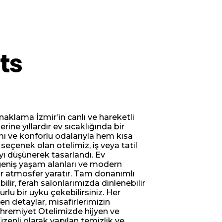
ts
naklama İzmir’in canlı ve hareketli
rine yıllardır ev sıcaklığında bir
 ve konforlu odalarıyla hem kısa
seçenek olan otelimiz, iş veya tatil
ı düşünerek tasarlandı. Ev
 geniş yaşam alanları ve modern
bir atmosfer yaratır. Tam donanımlı
lir, ferah salonlarımızda dinlenebilir
lu bir uyku çekebilirsiniz. Her
en detaylar, misafirlerimizin
 Mahremiyet Otelimizde hijyen ve
zenli olarak yapılan temizlik ve