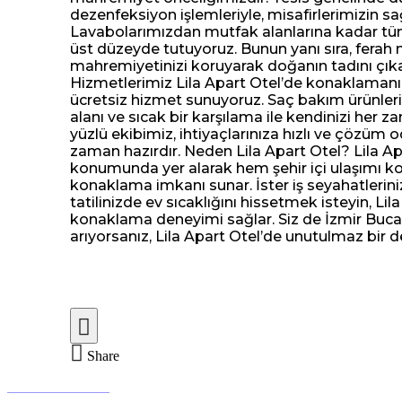
dezenfeksiyon işlemleriyle, misafirlerimizin sa
Lavabolarımızdan mutfak alanlarına kadar tüm
üst düzeyde tutuyoruz. Bunun yanı sıra, ferah
mahremiyetinizi koruyarak doğanın tadını çıka
Hizmetlerimiz Lila Apart Otel’de konaklamanız
ücretsiz hizmet sunuyoruz. Saç bakım ürünleri, 
alanı ve sıcak bir karşılama ile kendinizi her 
yüzlü ekibimiz, ihtiyaçlarınıza hızlı ve çözüm o
zaman hazırdır. Neden Lila Apart Otel? Lila Ap
konumunda yer alarak hem şehir içi ulaşımı kol
konaklama imkanı sunar. İster iş seyahatlerinizd
tatilinizde ev sıcaklığını hissetmek isteyin, Lil
konaklama deneyimi sağlar. Siz de İzmir Buca’
arıyorsanız, Lila Apart Otel’de unutulmaz bir d
Share
Previous Portfolio