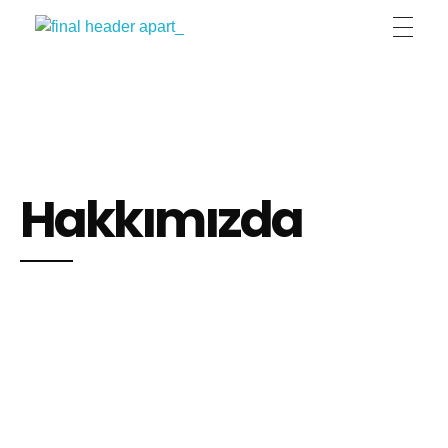
Lila Apart Otel
Lila Apart Otel / Buca / İzmir / By Lila Residence
Hakkımızda