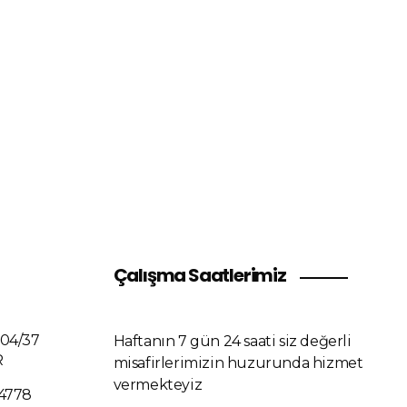
mlıyoruz.
Çalışma Saatlerimiz
204/37
Haftanın 7 gün 24 saati siz değerli
R
misafirlerimizin huzurunda hizmet
vermekteyiz
 4778