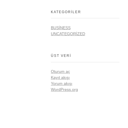
KATEGORILER
BUSINESS
UNCATEGORIZED
ÜST VERI
Oturum aç
Kayıt akışı
Yorum akışı
WordPress.org