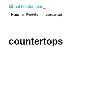
Lila Apart Otel
Lila Apart Otel / Buca / İzmir / By Lila Residence
Home
Portfolio
countertops
countertops